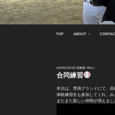
コ
ン
テ
南京都リトル
リトル関西連盟所属の少年硬式
ン
ツ
へ
TOP
ABOUT
CONTAC
ス
キ
ッ
プ
投
2026年2月14日
投稿者:
MKLL
稿
合同練習
日:
本日は、専用グランドにて、高
体験練習生も参加してくれ、み
またまた新しい仲間が増えまし