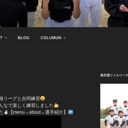
公式サイト
野球チーム
T
BLOG
COLUMUN
南京都リトルリー
槻リーグと合同練習
んなで楽しく練習しました
た
【menu→about→選手紹介】