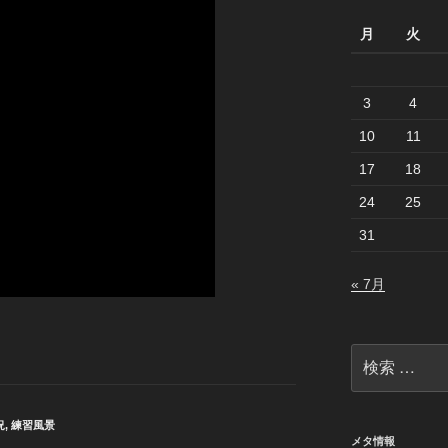
月
火
3
4
10
11
17
18
24
25
31
« 7月
検
索:
況
,
練習風景
メタ情報