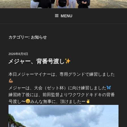
コ
南京都リトル公式サイト
リトル関西連盟所属の少年硬式野球チーム
ン
MENU
テ
ン
ツ
へ
カテゴリー:
お知らせ
ス
キ
投
2026年8月9日
ッ
稿
メジャー、背番号渡し
プ
日:
本日メジャーマイナーは、専用グランドで練習しました
メジャーは、大会（ゼット杯）に向け練習しました
練習終了後には、前田監督よりワクワクドキドキの背番
号渡し〜
みんな無事に、頂けましたー