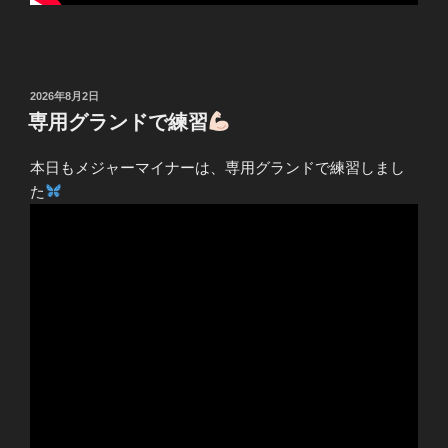
投
2026年8月2日
稿
専用グランドで練習
日:
本日もメジャーマイナーは、専用グランドで練習しまし
た