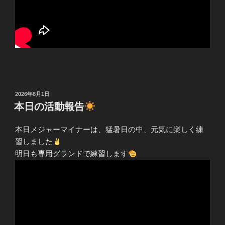
投
2026年8月1日
稿
本日の活動報告
日:
本日メジャーマイナーは、猛暑日の中、元気に楽しく練
習しました
明日も専用グランドで練習します