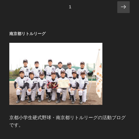
投
次
ページ
1
の
稿
ペ
の
ー
ペ
南京都リトルリーグ
ジ
ー
ジ
送
り
京都小学生硬式野球・南京都リトルリーグの活動ブログ
です。