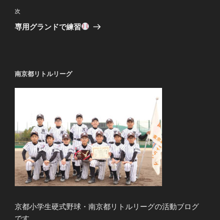
ビ
投
次
次
稿
ゲ
の
専用グランドで練習
投
ー
稿
シ
ョ
南京都リトルリーグ
ン
京都小学生硬式野球・南京都リトルリーグの活動ブログ
です。