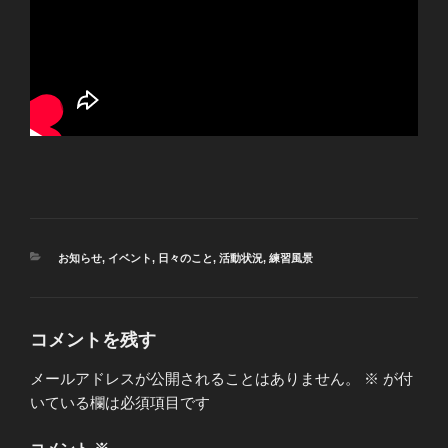
カ
お知らせ
,
イベント
,
日々のこと
,
活動状況
,
練習風景
テ
ゴ
リ
ー
コメントを残す
メールアドレスが公開されることはありません。
※
が付
いている欄は必須項目です