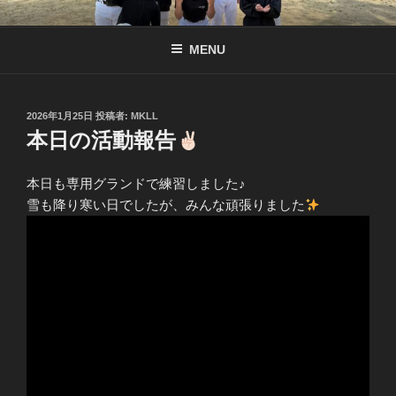
コ
南京都リトル公式サイト
リトル関西連盟所属の少年硬式野球チーム
ン
MENU
テ
ン
ツ
へ
投
2026年1月25日
投稿者:
MKLL
稿
本日の活動報告
ス
日:
キ
ッ
本日も専用グランドで練習しました♪
プ
雪も降り寒い日でしたが、みんな頑張りました