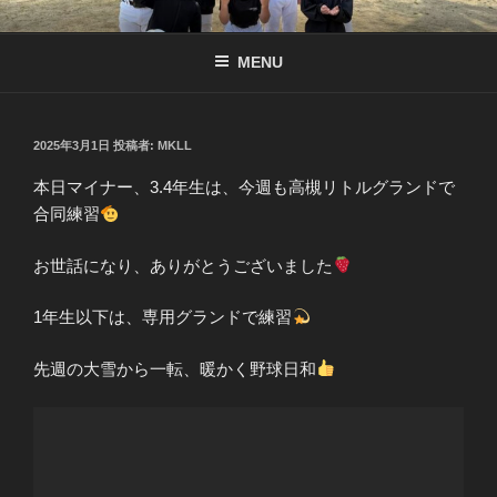
コ
南京都リトル公式サイト
リトル関西連盟所属の少年硬式野球チーム
ン
MENU
テ
ン
ツ
へ
投
2025年3月1日
投稿者:
MKLL
稿
ス
日:
本日マイナー、3.4年生は、今週も高槻リトルグランドで
キ
合同練習
ッ
プ
お世話になり、ありがとうございました
1年生以下は、専用グランドで練習
先週の大雪から一転、暖かく野球日和