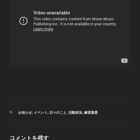
カ
お知らせ
,
イベント
,
日々のこと
,
活動状況
,
練習風景
テ
ゴ
リ
ー
コメントを残す