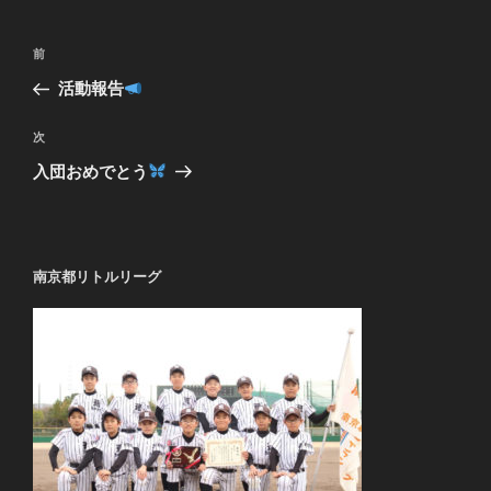
投
過
前
稿
去
活動報告
ナ
の
ビ
投
次
次
稿
ゲ
の
入団おめでとう
投
ー
稿
シ
ョ
南京都リトルリーグ
ン