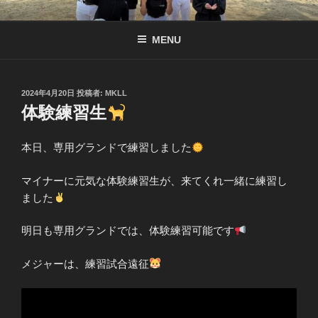
コ
南京都リトル公式サイト
リトル関西連盟所属の少年硬式野球チーム
ン
MENU
テ
ン
ツ
へ
投
2024年4月20日
投稿者:
MKLL
稿
体験練習生
ス
日:
キ
ッ
本日、専用グランドで練習しました
プ
マイナーに元気な体験練習生が、来てくれ一緒に練習し
ました
明日も専用グランドでは、体験練習可能です
メジャーは、練習試合遠征