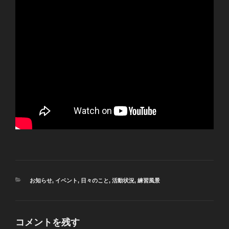
カ
お知らせ
,
イベント
,
日々のこと
,
活動状況
,
練習風景
テ
ゴ
リ
ー
コメントを残す