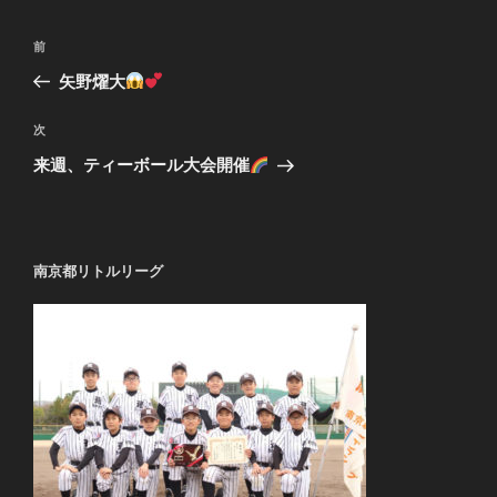
投
過
前
稿
去
矢野燿大
ナ
の
ビ
投
次
次
稿
ゲ
の
来週、ティーボール大会開催
投
ー
稿
シ
ョ
南京都リトルリーグ
ン