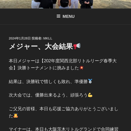
コ
南京都リトル公式サイト
リトル関西連盟所属の少年硬式野球チーム
ン
MENU
テ
ン
ツ
へ
投
2024年1月28日
投稿者:
MKLL
稿
メジャー、大会結果
ス
日:
キ
ッ
本日メジャーは【202年度関西北部リトルリーグ春季大
プ
会】決勝トーナメントに挑みました
結果は、決勝戦で惜しくも敗れ、準優勝
次大会では、優勝出来るよう、頑張ろう
ご父兄の皆様、本日も応援ご協力ありがとうございまし
た
マイナーは、本日も大阪茨木リトルグランドで合同練習