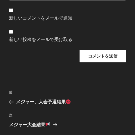
新しいコメントをメールで通知
新しい投稿をメールで受け取る
投
過
前
稿
去
メジャー、大会予選結果
ナ
の
ビ
投
次
次
稿
ゲ
の
メジャー大会結果
投
ー