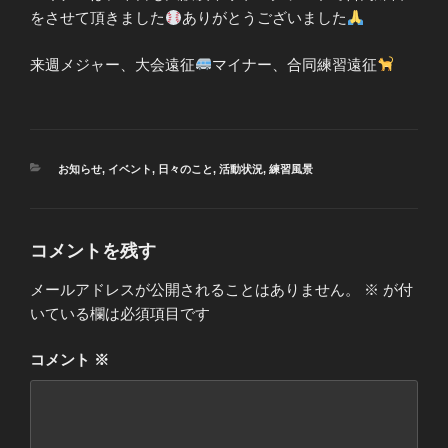
をさせて頂きました
ありがとうございました
来週メジャー、大会遠征
マイナー、合同練習遠征
カ
お知らせ
,
イベント
,
日々のこと
,
活動状況
,
練習風景
テ
ゴ
リ
ー
コメントを残す
メールアドレスが公開されることはありません。
※
が付
いている欄は必須項目です
コメント
※