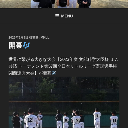
コ
南京都リトル公式サイト
リトル関西連盟所属の少年硬式野球チーム
ン
MENU
テ
ン
ツ
へ
投
2023年5月3日
投稿者:
MKLL
稿
開幕
ス
日:
キ
ッ
世界に繋がる大きな大会【2023年度 文部科学大臣杯 ＪＡ
プ
共済 トーナメント第57回全日本リトルリーグ野球選手権
関西連盟大会】が開幕