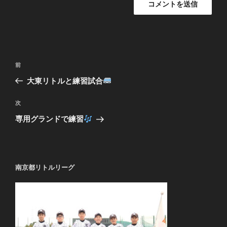
投
過
前
稿
去
大東リトルと練習試合
ナ
の
ビ
投
次
次
稿
ゲ
の
専用グランドで練習
投
ー
稿
シ
ョ
南京都リトルリーグ
ン