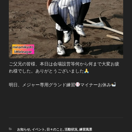
ご父兄の皆様、本日は会場設営等何から何まで大変お疲
れ様でした。ありがとうございました
明日、メジャー専用グランド練習
マイナーお休み
カ
お知らせ
,
イベント
,
日々のこと
,
活動状況
,
練習風景