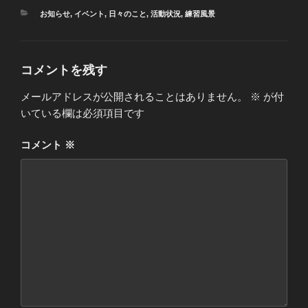
カ
お知らせ
,
イベント
,
日々のこと
,
活動状況
,
練習風景
テ
ゴ
リ
ー
コメントを残す
メールアドレスが公開されることはありません。
※
が付
いている欄は必須項目です
コメント
※