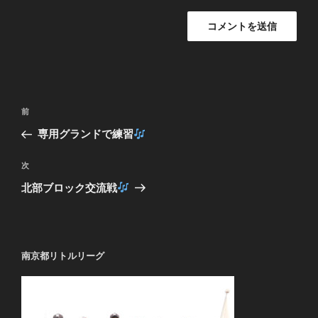
投
過
前
稿
去
専用グランドで練習
ナ
の
ビ
投
次
次
稿
ゲ
の
北部ブロック交流戦
投
ー
稿
シ
ョ
南京都リトルリーグ
ン