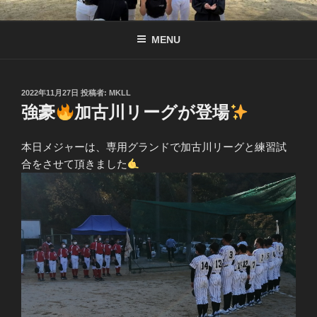
コ
南京都リトル公式サイト
リトル関西連盟所属の少年硬式野球チーム
ン
MENU
テ
ン
ツ
へ
投
2022年11月27日
投稿者:
MKLL
稿
強豪
加古川リーグが登場
ス
日:
キ
ッ
本日メジャーは、専用グランドで加古川リーグと練習試
プ
合をさせて頂きました