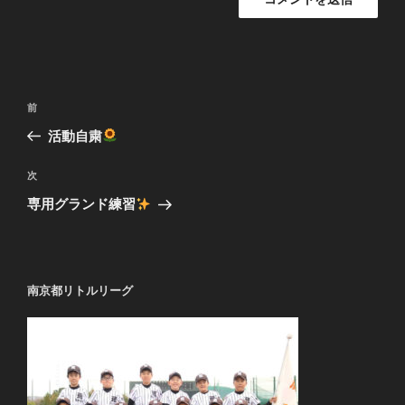
投
過
前
稿
去
活動自粛
ナ
の
ビ
投
次
次
稿
ゲ
の
専用グランド練習
投
ー
稿
シ
ョ
南京都リトルリーグ
ン