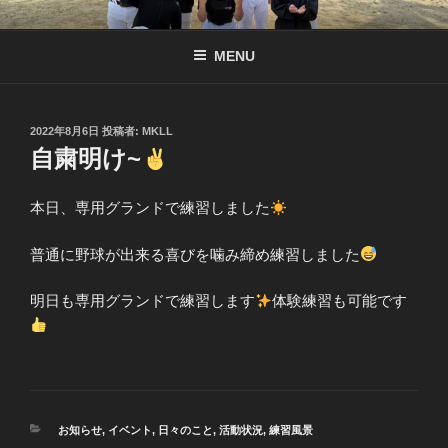
コ
南京都リトル公式サイト
リトル関西連盟所属の少年硬式野球チーム
ン
MENU
テ
ン
ツ
へ
投
2022年8月6日
投稿者:
MKLL
稿
自粛明け~
ス
日:
キ
ッ
本日、専用グランドで練習しました
プ
普通に野球が出来る喜びを噛み締め練習しました
明日も専用グランドで練習します
体験練習も可能です
カ
お知らせ
,
イベント
,
日々のこと
,
活動状況
,
練習風景
テ