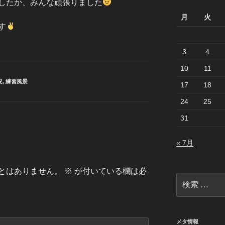
したか、みんな頑張りました
月
火
す
3
4
10
11
況
,
練習風景
17
18
24
25
31
« 7月
とはありません。
※
が付いている欄は必
検
索:
メタ情報