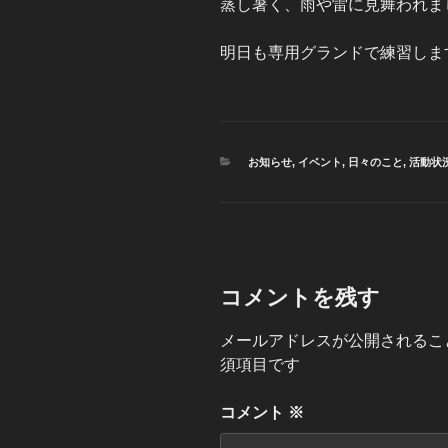
蒸し暑く、雨や雷に見舞われま
明日も専用グランドで練習しま
カ
お知らせ
,
イベント
,
日々のこと
,
活動状
テ
ゴ
リ
ー
コメントを残す
メールアドレスが公開されるこ
須項目です
コメント
※