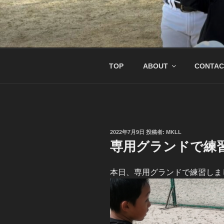
コ
ン
テ
南京都リトル
リトル関西連盟所属の少年硬式
ン
ツ
へ
TOP
ABOUT
CONTAC
ス
キ
ッ
プ
投
2022年7月9日
投稿者:
MKLL
稿
専用グランドで練
日:
本日、専用グランドで練習しま