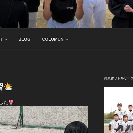
公式サイト
野球チーム
T
BLOG
COLUMUN
南京都リトルリー
習
した