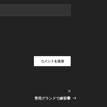
次
次
の
専用グランドで練習
投