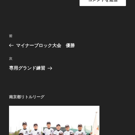
投
過
前
稿
去
マイナーブロック大会 優勝
ナ
の
ビ
投
次
次
稿
ゲ
の
専用グランド練習
投
ー
稿
シ
ョ
南京都リトルリーグ
ン