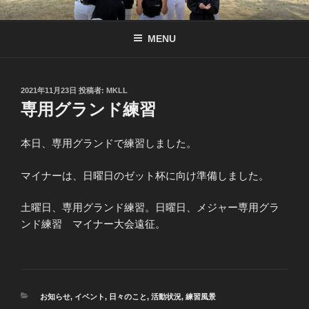
コ
南京都リトル公式サイト
リトル関西連盟所属の少年硬式野球チーム
ン
MENU
テ
ン
ツ
へ
投
2021年11月23日
投稿者:
MKLL
稿
専用グランド練習
ス
日:
キ
ッ
本日、専用グランドで練習しました。
プ
マイナーは、日曜日のゼット杯に向け準備しました。
土曜日、専用グランド練習。日曜日、メジャー専用グラ
ンド練習 マイナー大会遠征。
カ
お知らせ
,
イベント
,
日々のこと
,
活動状況
,
練習風景
テ