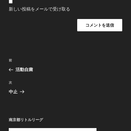
新しい投稿をメールで受け取る
投
過
前
稿
去
活動自粛
ナ
の
ビ
投
次
次
稿
ゲ
の
中止
投
ー
稿
シ
ョ
南京都リトルリーグ
ン