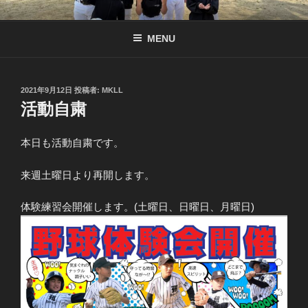
コ
南京都リトル公式サイト
リトル関西連盟所属の少年硬式野球チーム
ン
MENU
テ
ン
ツ
へ
投
2021年9月12日
投稿者:
MKLL
稿
活動自粛
ス
日:
キ
ッ
本日も活動自粛です。
プ
来週土曜日より再開します。
体験練習会開催します。(土曜日、日曜日、月曜日)