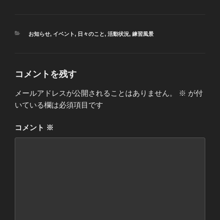
カ
お知らせ
,
イベント
,
日々のこと
,
活動状況
,
練習風景
テ
ゴ
リ
ー
コメントを残す
メールアドレスが公開されることはありません。
※
が付
いている欄は必須項目です
コメント
※