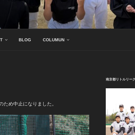
公式サイト
野球チーム
T
BLOG
COLUMUN
南京都リトルリー
のため中止になりました。