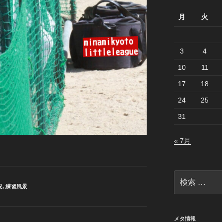
月
火
3
4
10
11
17
18
24
25
31
« 7月
検
索:
況
,
練習風景
メタ情報