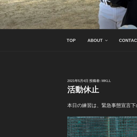
コ
ン
テ
南京都リトル
リトル関西連盟所属の少年硬式
ン
ツ
へ
TOP
ABOUT
CONTAC
ス
キ
ッ
プ
投
2021年5月4日
投稿者:
MKLL
稿
活動休止
日:
本日の練習は、緊急事態宣言下