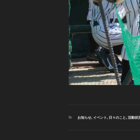
カ
お知らせ
,
イベント
,
日々のこと
,
活動状
テ
ゴ
リ
ー