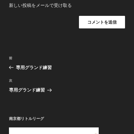
新しい投稿をメールで受け取る
投
過
前
稿
去
専用グランド練習
ナ
の
ビ
投
次
次
稿
ゲ
の
専用グランド練習
投
ー
稿
シ
ョ
南京都リトルリーグ
ン