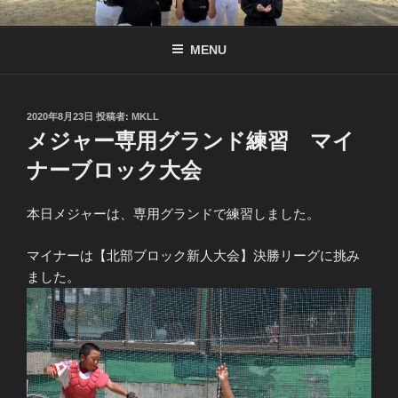
コ
南京都リトル公式サイト
リトル関西連盟所属の少年硬式野球チーム
ン
MENU
テ
ン
ツ
へ
投
2020年8月23日
投稿者:
MKLL
稿
メジャー専用グランド練習 マイ
ス
日:
キ
ナーブロック大会
ッ
プ
本日メジャーは、専用グランドで練習しました。
マイナーは【北部ブロック新人大会】決勝リーグに挑み
ました。