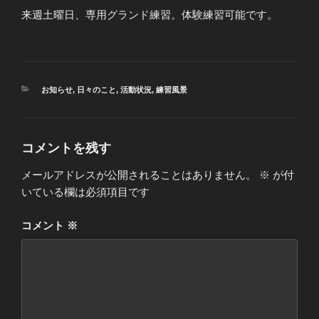
来週土曜日、専用グランド練習。体験練習可能です。
カ
お知らせ
,
日々のこと
,
活動状況
,
練習風景
テ
ゴ
リ
ー
コメントを残す
メールアドレスが公開されることはありません。
※
が付
いている欄は必須項目です
コメント
※