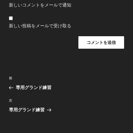
新しいコメントをメールで通知
新しい投稿をメールで受け取る
投
過
前
稿
去
専用グランド練習
ナ
の
ビ
投
次
次
稿
ゲ
の
専用グランド練習
投
ー
稿
シ
ョ