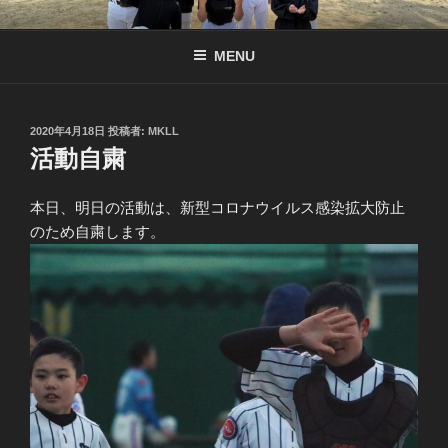
コ
南京都リトル公式サイト
リトル関西連盟所属の少年硬式野球チーム
ン
MENU
テ
ン
ツ
へ
投
2020年4月18日
投稿者:
MKLL
稿
活動自粛
ス
日:
キ
ッ
本日、明日の活動は、新型コロナウイルス感染拡大防止
プ
のため自粛します。