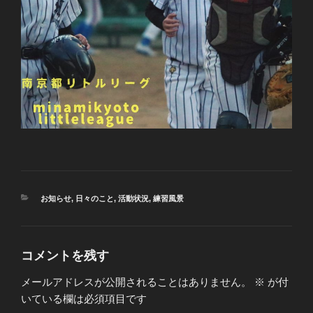
カ
お知らせ
,
日々のこと
,
活動状況
,
練習風景
テ
ゴ
リ
ー
コメントを残す
メールアドレスが公開されることはありません。
※
が付
いている欄は必須項目です