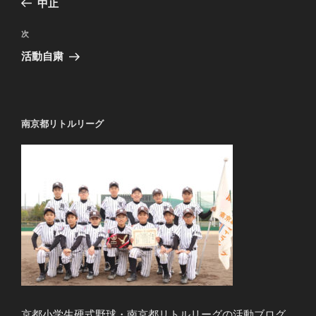
中止
ナ
の
ビ
投
次
次
稿
ゲ
の
活動自粛
投
ー
稿
シ
ョ
南京都リトルリーグ
ン
京都小学生硬式野球・南京都リトルリーグの活動ブログ