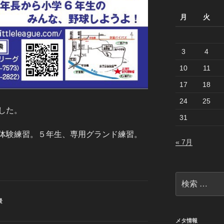
月
火
3
4
10
11
17
18
24
25
した。
31
体験練習。５年生、専用グランド練習。
« 7月
検
索:
景
メタ情報