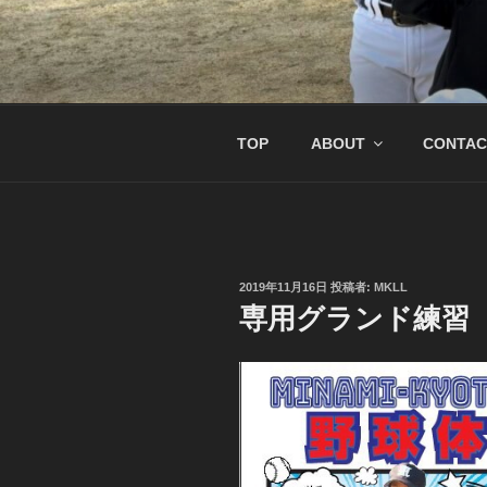
コ
ン
テ
南京都リトル
リトル関西連盟所属の少年硬式
ン
ツ
へ
TOP
ABOUT
CONTAC
ス
キ
ッ
プ
投
2019年11月16日
投稿者:
MKLL
稿
専用グランド練習
日: