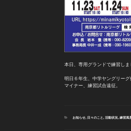
本日、専用グランドで練習しま
明日６年生、中学ヤングリーグ
マイナー、練習試合遠征。
カ
お知らせ
,
日々のこと
,
活動状況
,
練習風
テ
ゴ