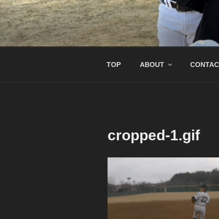
コ
ン
テ
南京都リトル
リトル関西連盟所属の少年硬式
ン
ツ
へ
TOP
ABOUT
CONTAC
ス
キ
ッ
プ
cropped-1.gif