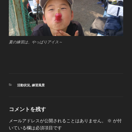
夏の練習は、やっぱりアイス～
カ
活動状況
,
練習風景
テ
ゴ
リ
ー
コメントを残す
メールアドレスが公開されることはありません。
※
が付
いている欄は必須項目です