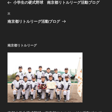
去
小学生の硬式野球 南京都リトルリーグ活動ブログ
ナ
の
ビ
投
次
次
稿
ゲ
の
南京都リトルリーグ活動ブログ
投
ー
稿
シ
ョ
南京都リトルリーグ
ン