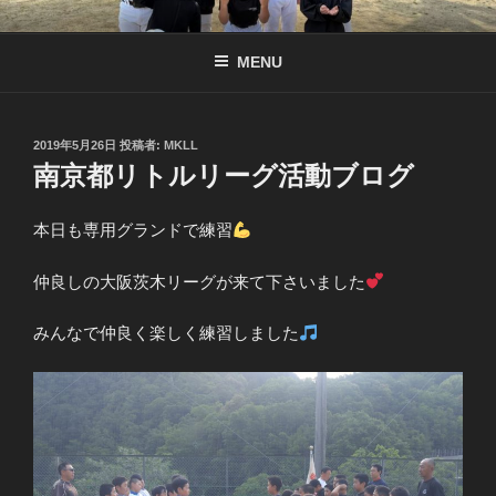
コ
南京都リトル公式サイト
リトル関西連盟所属の少年硬式野球チーム
ン
MENU
テ
ン
ツ
へ
投
2019年5月26日
投稿者:
MKLL
稿
南京都リトルリーグ活動ブログ
ス
日:
キ
ッ
本日も専用グランドで練習
プ
仲良しの大阪茨木リーグが来て下さいました
みんなで仲良く楽しく練習しました