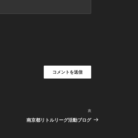
次
次
の
南京都リトルリーグ活動ブログ
投
稿