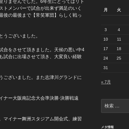
至りませんでした。6年生にとってはリト
ストメンバーで試合が出来ず満足のいく
月
火
最後の最後まで【常笑軍団】らしく戦っ
3
4
とうございました。
10
11
17
18
試合をさせて頂きました。天候の悪い中4
も試合に出場させて頂き、大変良い経験
24
25
31
うございました。また志津川グランドに
« 7月
イナー大阪南記念大会準決勝·決勝戦遠
検
索:
。マイナー舞洲スタジアム開会式、練習
メタ情報