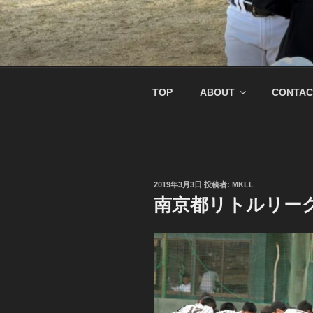
コ
ン
テ
南京都リトル
リトル関西連盟所属の少年硬式
ン
ツ
へ
TOP
ABOUT
CONTAC
ス
キ
ッ
プ
投
2019年3月3日
投稿者:
MKLL
稿
南京都リトルリー
日: