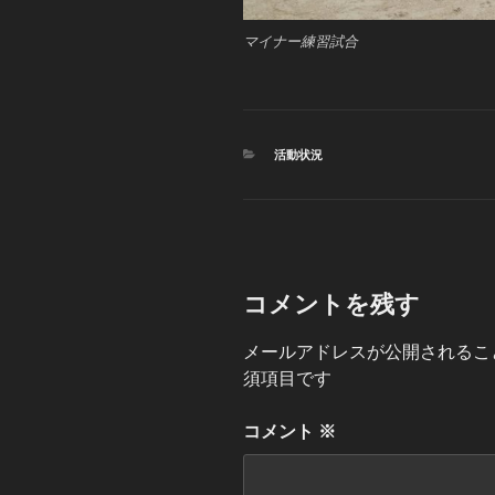
マイナー練習試合
カ
活動状況
テ
ゴ
リ
ー
コメントを残す
メールアドレスが公開されるこ
須項目です
コメント
※