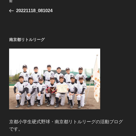
過
前
稿
去
20221118_081024
ナ
の
ビ
投
稿
ゲ
ー
南京都リトルリーグ
シ
ョ
ン
京都小学生硬式野球・南京都リトルリーグの活動ブログ
です。