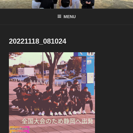
コ
南京都リトル公式サイト
リトル関西連盟所属の少年硬式野球チーム
ン
MENU
テ
ン
ツ
へ
20221118_081024
ス
キ
ッ
プ